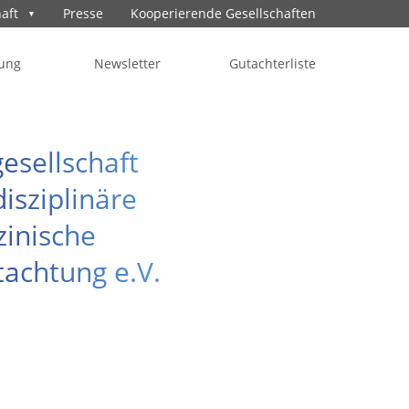
aft
Presse
Kooperierende Gesellschaften
rung
Newsletter
Gutachterliste
esellschaft
disziplinäre
inische
achtung e.V.