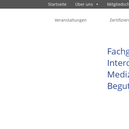
Startseite
Über uns
Mitgliedsch
springen
Veranstaltungen
Zertifizie
Fachg
Inter
Mediz
Begut