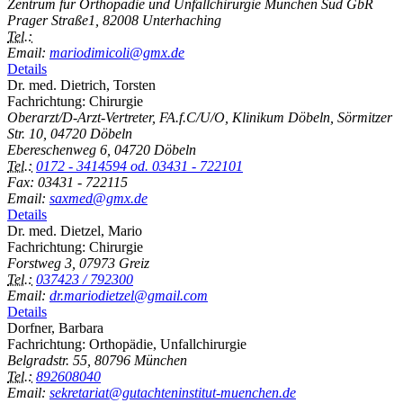
Zentrum für Orthopädie und Unfallchirurgie München Süd GbR
Prager Straße1, 82008 Unterhaching
Tel.:
Email:
mariodimicoli@gmx.de
Details
Dr. med. Dietrich, Torsten
Fachrichtung: Chirurgie
Oberarzt/D-Arzt-Vertreter, FA.f.C/U/O, Klinikum Döbeln, Sörmitzer
Str. 10, 04720 Döbeln
Ebereschenweg 6, 04720 Döbeln
Tel.:
0172 - 3414594 od. 03431 - 722101
Fax: 03431 - 722115
Email:
saxmed@gmx.de
Details
Dr. med. Dietzel, Mario
Fachrichtung: Chirurgie
Forstweg 3, 07973 Greiz
Tel.:
037423 / 792300
Email:
dr.mariodietzel@gmail.com
Details
Dorfner, Barbara
Fachrichtung: Orthopädie, Unfallchirurgie
Belgradstr. 55, 80796 München
Tel.:
892608040
Email:
sekretariat@gutachteninstitut-muenchen.de