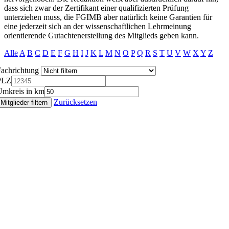
dass sich zwar der Zertifikant einer qualifizierten Prüfung
unterziehen muss, die FGIMB aber natürlich keine Garantien für
eine jederzeit sich an der wissenschaftlichen Lehrmeinung
orientierende Gutachtenerstellung des Mitglieds geben kann.
Alle
A
B
C
D
E
F
G
H
I
J
K
L
M
N
O
P
Q
R
S
T
U
V
W
X
Y
Z
achrichtung
PLZ
Umkreis in km
Zurücksetzen