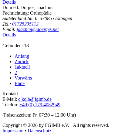
Details
Dr. med. Dörges, Joachim
Fachrichtung: Orthopädie
Sudetenland-Str. 6, 37085 Göttingen
Tel.:
01725235112
Email:
joachim@doerges.net
Details
Gefunden: 18
Anfang
Zurück
1
aktuell
2
Vorwärts
Ende
Kontakt
E-Mail:
c.kolb@fgimb.de
Telefon:
+49 (0) 179 4082949
(Präsenzzeiten: Fr. 07:30 – 12:00 Uhr)
Copyright © 2026 by FGIMB e.V. - All rights reserved.
Impressum
•
Datenschutz