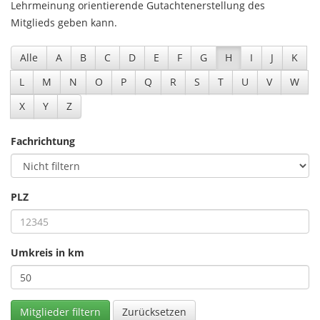
Lehrmeinung orientierende Gutachtenerstellung des
Mitglieds geben kann.
Alle
A
B
C
D
E
F
G
H
I
J
K
L
M
N
O
P
Q
R
S
T
U
V
W
X
Y
Z
Fachrichtung
PLZ
Umkreis in km
Zurücksetzen